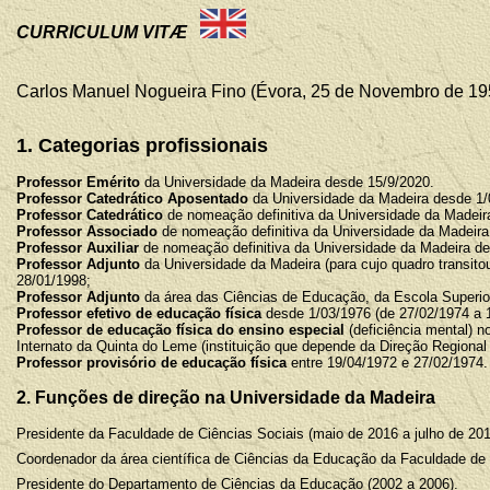
CURRICULUM VITÆ
Carlos Manuel Nogueira Fino (Évora, 25 de Novembro de 19
1. Categorias profissionais
Professor Emérito
da Universidade da Madeira desde 15/9/2020.
Professor Catedrático Aposentado
da Universidade da Madeira desde 1/
Professor Catedrático
de nomeação definitiva da Universidade da Madeir
Professor Associado
de nomeação definitiva da Universidade da Madeira
Professor Auxiliar
de nomeação definitiva da Universidade da Madeira de
Professor Adjunto
da Universidade da Madeira (para cujo quadro transit
28/01/1998;
Professor Adjunto
da área das Ciências de Educação, da Escola Superio
Professor efetivo de educação física
desde 1/03/1976 (de 27/02/1974 a 1/
Professor de educação física do ensino especial
(deficiência mental) n
Internato da Quinta do Leme (instituição que depende da Direção Regional
Professor provisório de educação física
entre 19/04/1972 e 27/02/1974.
2
. Funções de direção na Universidade da Madeira
Presidente da Faculdade de Ciências Sociais (maio de 2016 a julho de 201
Coordenador da área científica de Ciências da Educação da Faculdade de 
Presidente do Departamento de Ciências da Educação (2002 a 2006).