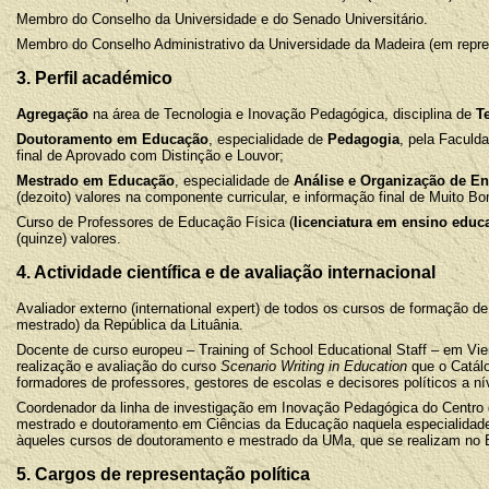
Membro do Conselho da Universidade e do Senado Universitário.
Membro do Conselho Administrativo da Universidade da Madeira (em repre
3. Perfil académico
Agregação
na área de Tecnologia e Inovação Pedagógica, disciplina de
T
Doutoramento em Educação
, especialidade de
Pedagogia
, pela Faculd
final de Aprovado com Distinção e Louvor;
Mestrado em Educação
, especialidade de
Análise e Organização de E
(dezoito) valores na componente curricular, e informação final de Muito B
Curso de Professores de Educação Física (
licenciatura
em ensino educa
(quinze) valores
.
4
. Actividade científica e de avaliação internacional
Avaliador externo (international expert) de todos os cursos de formação de
mestrado) da República da Lituânia.
Docente de curso europeu – Training of School Educational Staff – em Vien
realização e avaliação do curso
Scenario Writing in Education
que o Catálo
formadores de professores, gestores de escolas e decisores políticos a ní
Coordenador da linha de investigação em Inovação Pedagógica do Centro 
mestrado e doutoramento em Ciências da Educação naquela especialidade.
àqueles cursos de doutoramento e mestrado da UMa, que se realizam no B
5
. Cargos de representação política